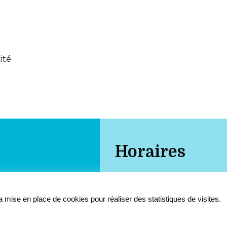
ité
Horaires
e
Lundi : 9h-12h / 13h30-17h3
e
 mise en place de cookies pour réaliser des statistiques de visites.
Mardi : 9h-12h / 13h30-19h
Mercredi : 9h-12h
39