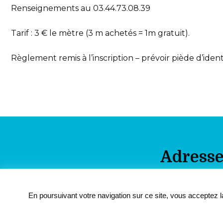
Renseignements au 03.44.73.08.39
Tarif : 3 € le mètre (3 m achetés = 1m gratuit).
Règlement remis à l’inscription – prévoir piède d’ident
Adress
21 rue de l’Eglis
En poursuivant votre navigation sur ce site, vous acceptez la
60140 Rosoy
03 44 73 08 